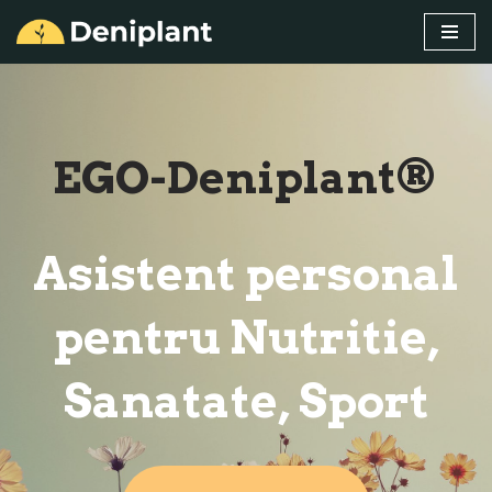
Sari
la
conținut
EGO-Deniplant®
Asistent personal
pentru Nutritie,
Sanatate, Sport