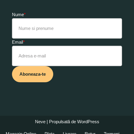
Nume
*
Email
*
Aboneaza-te
Neve
| Propulsată de
WordPress
Magazin Online
Plata
Livrare
Retur
Termeni