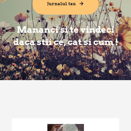
Jurnalul tau
Mananci si te vindeci
daca stii ce, cat si cum !