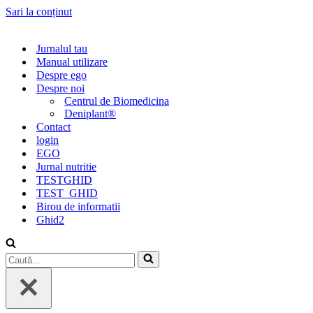
Sari la conținut
Jurnalul tau
Manual utilizare
Despre ego
Despre noi
Centrul de Biomedicina
Deniplant®
Contact
login
EGO
Jurnal nutritie
TESTGHID
TEST_GHID
Birou de informatii
Ghid2
Caută...