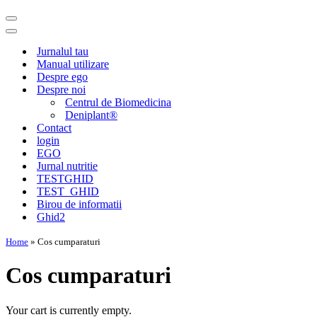
Meniu
de
Meniu
navigare
de
Jurnalul tau
navigare
Manual utilizare
Despre ego
Despre noi
Centrul de Biomedicina
Deniplant®
Contact
login
EGO
Jurnal nutritie
TESTGHID
TEST_GHID
Birou de informatii
Ghid2
Home
»
Cos cumparaturi
Cos cumparaturi
Your cart is currently empty.