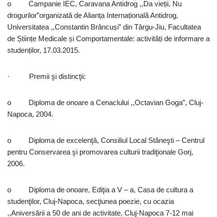
o Campanie IEC, Caravana Antidrog ,,Da vieții, Nu
drogurilor”organizată de Alianța Internațională Antidrog,
Universitatea ,,Constantin Brâncuși” din Târgu-Jiu, Facultatea
de Științe Medicale și Comportamentale: activități de informare a
studenților, 17.03.2015.
· Premii şi distincţii:
o Diploma de onoare a Cenaclului ,,Octavian Goga”, Cluj-
Napoca, 2004.
o Diploma de excelenţă, Consiliul Local Stăneşti – Centrul
pentru Conservarea şi promovarea culturii tradiţionale Gorj,
2006.
o Diploma de onoare, Ediţia a V – a, Casa de cultura a
studenţilor, Cluj-Napoca, secţiunea poezie, cu ocazia
,,Aniversării a 50 de ani de activitate, Cluj-Napoca 7-12 mai