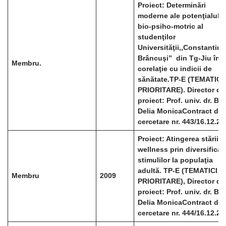
Proiect: Determinări
moderne ale potenţialului
bio-psiho-motric al
studenţilor
Universităţii,,Constantin
Brâncuşi” din Tg-Jiu în
Membru.
corelaţie cu indicii de
sănătate.
TP-E (TEMATICI
PRIORITARE). Director de
proiect: Prof. univ. dr. Bâ
Delia Monica
Contract de
cercetare nr. 443/16.12.20
Proiect: Atingerea stării d
wellness prin diversificar
stimulilor la populaţia
adultă. TP-E (TEMATICI
Membru
2009
PRIORITARE), Director de
proiect: Prof. univ. dr. Bâ
Delia Monica
Contract de
cercetare nr. 444/16.12.20