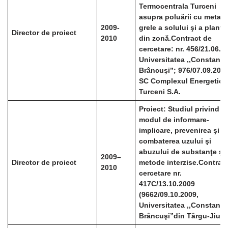
Termocentrala Turceni
asupra poluării cu metale
2009-
grele a solului şi a plante
Director de proiect
2010
din zonă.
Contract de
cercetare: nr. 456/21.06.2
Universitatea ,,Constanti
Brâncuşi”; 976/07.09.201
SC Complexul Energetic
Turceni S.A.
Proiect: Studiul privind
modul de informare-
implicare, prevenirea şi
combaterea uzului şi
abuzului de substanţe şi
2009
–
Director de proiect
metode interzise.
Contract
2010
cercetare nr.
417C/13.10.2009
(9662/09.10.2009,
Universitatea ,,Constanti
Brâncuşi”din Târgu-Jiu