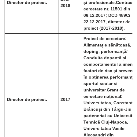
Director de proiect.
și profesionale
,
Contract 
2018
cercetare nr. 11501 din
06.12.2017; DCD 489C/
22.12.2017, director de
proiect (2017-2018).
Proiect de cercetare:
Alimentație sănătoasă,
doping, performanță/
Conduita dopantă și
comportamentul alimenta
factori de risc și prevenți
în obținerea performanței
sportul scolar și
universitar.
Grant de
cercetare național:
Director de proiect.
2017
Universitatea, Constantin
Brâncuşi din Târgu-Jiu în
parteneriat cu Universita
Tehnică Cluj-Napoca,
Universitatea Vasile
Alecsandri din