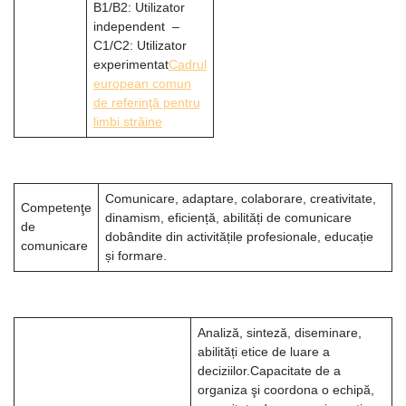
B1/B2: Utilizator
independent –
C1/C2: Utilizator
experimentat
Cadrul
european comun
de referinţă pentru
limbi străine
Comunicare, adaptare, colaborare, creativitate,
Competenţe
dinamism, eficiență, abilități de comunicare
de
dobândite din activitățile profesionale, educație
comunicare
și formare.
Analiză, sinteză, diseminare,
abilități etice de luare a
deciziilor.Capacitate de a
organiza şi coordona o echipă,