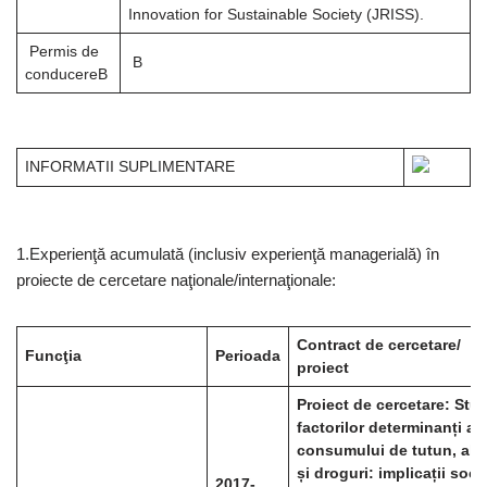
Innovation for Sustainable Society (JRISS).
Permis de
B
conducereB
INFORMAΤII SUPLIMENTARE
1.Experienţă acumulată (inclusiv experienţă managerială) în
proiecte de cercetare naţionale/internaţionale:
Contract de cercetare/
Funcţia
Perioada
proiect
Proiect de cercetare:
Stud
factorilor determinanți ai
consumului de tutun, alc
și droguri: implicații soci
2017-