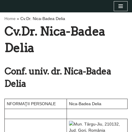
Sari
Home
»
Cv.Dr. Nica-Badea Delia
la
Cv.Dr. Nica-Badea
conținut
Delia
Conf. univ. dr. Nica-Badea
Delia
NFORMAŢII PERSONALE
Nica-Badea Delia
Mun. Târgu-Jiu, 210132,
Jud. Gorj, România