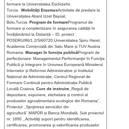
formare la Universitatea Eschizehir,
Turcia.
Mobilităţi Erasmus
Activitate de predare la
Universitatea Abant Izzet Baysal,
Bolu,Turcia.
Program de formare
Programul de
formare și conștientizare în asigurarea calității în
Învățământul la Distanță – ID, proiect
POSDRU/86/1.2/S/60720.Universitatea Spiru Haret,
Academia Comercială din Satu Mare și TUV Austria
Romania.
Manager în funcția publică
Program de
perfecționare: Managementul Performanţei în Funcţia
Publică şi Integrare în Uniunea Europeană.Ministerul
Internelor și Reformei Administrative și Institutul
Național de Administrație, Centrul Regional de
Formare Continuă pentru Administrația Publică
Locală Craiova.
Curs de instruire
,,Reguli de
depozitare, expunere, etichetare și control al
produselor agroalimentare ecologice din Romania”,
Proiectul ,,Sprijinirea serviciilor din
agricultură”.MAPDR și Banca Mondială, Sub proiectul
nr. 1895 ,,Activităţi suport pentru identificarea,
certificarea, promovarea şi valorificarea produselor