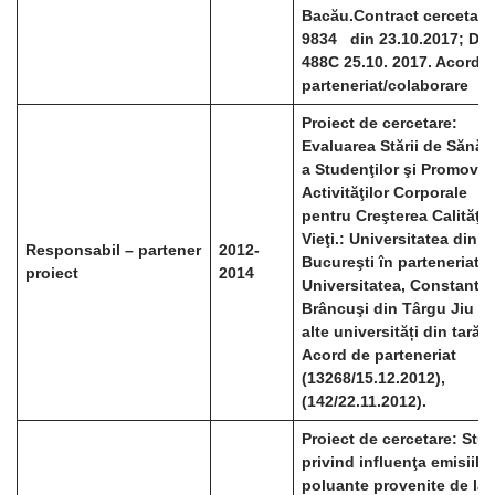
Bacău.
Contract cercetare
9834 din 23.10.2017; DC
488C 25.10. 2017. Acord
parteneriat/colaborare
Proiect de cercetare:
Evaluarea Stării de Sănăt
a Studenţilor şi Promovar
Activităţilor Corporale
pentru Creşterea Calităţii
Vieţi.: Universitatea din
Responsabil – partener
2012-
Bucureşti în parteneriat 
proiect
2014
Universitatea, Constantin
Brâncuşi din Târgu Jiu și
alte universități din tară.
Acord de parteneriat
(13268/15.12.2012),
(142/22.11.2012).
Proiect de cercetare: Stu
privind influenţa emisiilor
poluante provenite de la