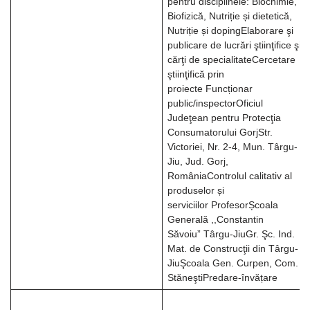
pentru disciplinele: Biochimie,
Biofizică, Nutriție și dietetică,
Nutriție și dopingElaborare şi
publicare de lucrări ştiinţifice şi
cărţi de specialitateCercetare
ştiinţifică prin
proiecte Funcționar
public/inspectorOficiul
Judeţean pentru Protecţia
Consumatorului GorjStr.
Victoriei, Nr. 2-4, Mun. Târgu-
Jiu, Jud. Gorj,
RomâniaControlul calitativ al
produselor și
serviciilor ProfesorȘcoala
Generală ,,Constantin
Săvoiu” Târgu-JiuGr. Şc. Ind.
Mat. de Construcţii din Târgu-
JiuŞcoala Gen. Curpen, Com.
StăneştiPredare-învățare