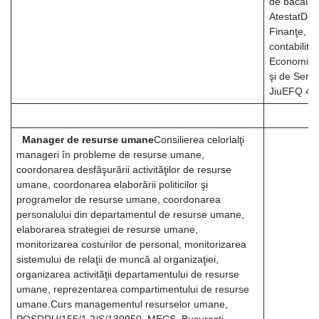
de bacalau
AtestatDom
Finanţe,
contabilita
Economic, 
şi de Servi
JiuEFQ 4
Manager de resurse umane
Consilierea celorlalţi
manageri în probleme de resurse umane,
coordonarea desfăşurării activităţilor de resurse
umane, coordonarea elaborării politicilor şi
programelor de resurse umane, coordonarea
personalului din departamentul de resurse umane,
elaborarea strategiei de resurse umane,
monitorizarea costurilor de personal, monitorizarea
sistemului de relaţii de muncă al organizaţiei,
organizarea activităţii departamentului de resurse
umane, reprezentarea compartimentului de resurse
umane.Curs managementul resurselor umane,