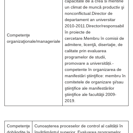
capacitate de a crea si mentine
un climat de muncă productiv şi
nonconflictual.Director de
departament an universitar
2010-2011.Director/responsabil
în proiecte de
Competenţe
cercetare.Membru în comisii de
organizaţionale/manageriale
admitere, licenţă, disertaţie, de
calitate prin evaluarea
programelor de studii,
promovare a universității.-
competente în organizarea de
manifestări ştiinţifice: membru în
comitetele de organizare şi/sau
ştiinţifice ale manifestărilor
ştiinţifice ale facultăţii 2009-
2019.
Competenţe
Cunoașterea proceselor de control al calității în
dobândite la
învățământul superior. Evaluarea programelor