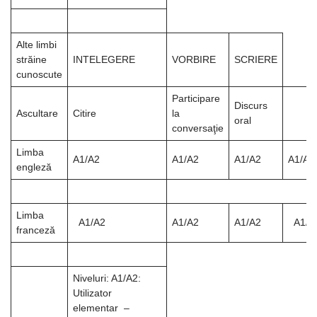
Alte limbi
străine
ΙNΤELEGERE
VORBIRE
SCRIERE
cunoscute
Participare
Discurs
Ascultare
Citire
la
oral
conversaţie
Limba
A1/A2
A1/A2
A1/A2
A1/A2
engleză
Limba
A1/A2
A1/A2
A1/A2
A1/A
franceză
Niveluri: A1/A2:
Utilizator
elementar –