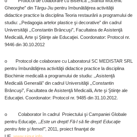
o Protocol de colaborare cu Biserica ,,Sfântul Mucenic
Gheorghe” din Târgu-Jiu pentru îmbunătăţirea activităţii
didactice practice la disciplina Teoria restaurării a programului de
studiu: ,,Pedagogia artelor plastice şi decorative” din cadrul
Universităţii ,,Constantin Brâncuşi”, Facultatea de Asistenţă
Medicală, Arte şi Ştiinţe ale Educaţiei. Coordonator: Protocol nr.
9446 din 30.10.2012
o Protocol de colaborare cu Laboratorul SC MEDISTAR SRL
pentru îmbunătăţirea activităţii didactice practice la disciplina
Biochimie medicală a programului de studiu: ,,Asistenţă
Medicală Generală” din cadrul Universităţii ,,Constantin
Brâncuşi”, Facultatea de Asistenţă Medicală, Arte şi Ştiinţe ale
Educaţiei. Coordonator: Protocol nr. 9485 din 31.10.2012.
o Colaborator în cadrul Proiectului şi Campaniei Globale
pentru Educaţie, ,,
Este un drept! Fă-l să fie drept! Educaţie
pentru fete şi femei!”
, 2011, proiect finanţat de
UE,
www.sigur.info
.