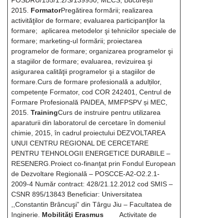
POSDRU/155/1.2/S/139950, MECS, București
2015.
Formator
Pregătirea formării; realizarea
activităţilor de formare; evaluarea participanţilor la
formare; aplicarea metodelor şi tehnicilor speciale de
formare; marketing-ul formării; proiectarea
programelor de formare; organizarea programelor şi
a stagiilor de formare; evaluarea, revizuirea şi
asigurarea calităţii programelor şi a stagiilor de
formare.Curs de formare profesională a adulților,
competențe Formator, cod COR 242401, Centrul de
Formare Profesională PAIDEA, MMFPSPV și MEC,
2015.
Training
Curs de instruire pentru utilizarea
aparaturii din laboratorul de cercetare în domeniul
chimie, 2015, în cadrul proiectului DEZVOLTAREA
UNUI CENTRU REGIONAL DE CERCETARE
PENTRU TEHNOLOGII ENERGETICE DURABILE –
RESENERG.Proiect co-finanţat prin Fondul European
de Dezvoltare Regională – POSCCE-A2-O2.2.1-
2009-4 Număr contract: 428/21.12.2012 cod SMIS –
CSNR 895/13843 Beneficiar: Universitatea
,,Constantin Brâncuşi” din Târgu Jiu – Facultatea de
Inginerie.
Mobilităţi Erasmus
Activitate de