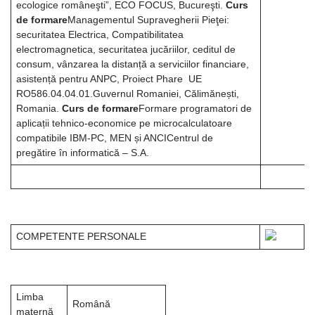
ecologice româneşti”, ECO FOCUS, Bucureşti.
Curs
de formare
Managementul Supravegherii Pieţei:
securitatea Electrica, Compatibilitatea
electromagnetica, securitatea jucăriilor, ceditul de
consum, vânzarea la distanță a serviciilor financiare,
asistență pentru ANPC, Proiect Phare UE
RO586.04.04.01.Guvernul Romaniei, Călimănești,
Romania.
Curs de formare
Formare programatori de
aplicații tehnico-economice pe microcalculatoare
compatibile IBM-PC, MEN și ANCICentrul de
pregătire în informatică – S.A.
COMPETENΤE PERSONALE
Limba
Română
maternă