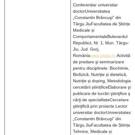
Conferențiar universitar
doctorUniversitatea
„Constantin Brâncuşi” din
Târgu JiuFacultatea de Științe
Medicale și
ComportamentaleBulevardul
Republicii, Nr. 1, Mun. Târgu-
Jiu, Jud. Gorj,
România
www.utgjiu.ro
Activităţi
de predare şi seminarizare
pentru disciplinele: Biochimie,
Biofizică, Nutriție și dietetică,
Nutriție și doping, Metodologia
cercetării științificeElaborare şi
publicare de lucrări ştiinţifice şi
cărţi de specialitateCercetare
ştiinţifică prin proiecte Lector
universitar doctorUniversitatea
„Constantin Brâncuşi” din
Târgu JiuFacultatea de Științe
Tehnice, Medicale și