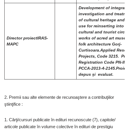
Development of integrate
investigation and treatme
of cultural heritage and t
use for reinserting into t
cultural and tourist circui
Director proiect
IRAS-
works of acred art muse
MAPC
folk architecture Gorj-
Curtisoara.
Applied Resea
Projects, Code 3215. Proj
Registration Code PN-II-P
PCCA-2013-4-2145.
Proiec
depus și evaluat.
2. Premii sau alte elemente de recunoaştere a contribuţiilor
ştiinţifice :
1. Cărţi/cursuri publicate în edituri recunoscute (7), capitole/
articole publicate în volume colective în edituri de prestigiu