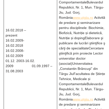
ComportamentaleBulevardul
Republicii, Nr. 1, Mun. Târgu-
Jiu, Jud. Gorj,
România
www.utgjiu.ro
Activităţi
de predare şi seminarizare
pentru disciplinele: Biochimie,
16.02.2018 –
Biofizică, Nutriție și dietetică,
prezent
Nutriție și dopingElaborare şi
16.02.2009-
publicare de lucrări ştiinţifice şi
16.02.2018
cărţi de specialitateCercetare
16.02.2008-
ştiinţifică prin proiecte Lector
16.02.2009
universitar doctor
01.12. 2003-16.02.
(asociat)Universitatea
2009 01.09.1997 –
„Constantin Brâncuşi” din
31.08.2003
Târgu JiuFacultatea de Științe
Tehnice, Medicale și
ComportamentaleBulevardul
Republicii, Nr. 1, Mun. Târgu-
Jiu, Jud. Gorj,
România
www.utgjiu.ro
Activităţi
de predare şi seminarizare