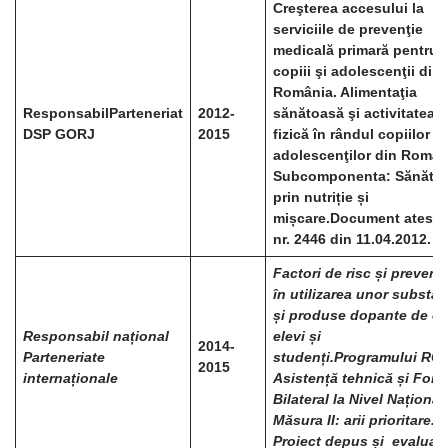
Creşterea accesului la
serviciile de prevenţie
medicală primară pentru
copiii şi adolescenţii din
România. Alimentaţia
Responsabil
Parteneriat
2012-
sănătoasă şi activitatea
DSP GORJ
2015
fizică în rândul copiilor şi
adolescenţilor din Român
Subcomponenta: Sănătat
prin nutriție și
mișcare.
Document atesta
nr. 2446 din 11.04.2012.
Factori de risc și prevenț
în utilizarea unor substan
și produse dopante de că
Responsabil național
elevi și
2014-
Parteneriate
studenți.
Programului RO0
2015
internaționale
Asistență tehnică și Fond
Bilateral la Nivel Național.
Măsura II: arii prioritare.
Proiect depus și evaluat