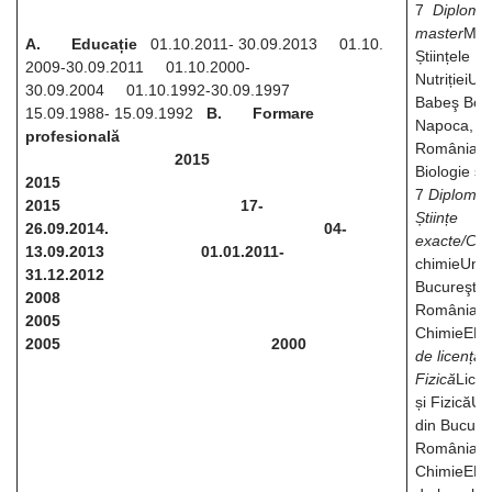
7
Diplomă
master
Mas
A. Educație
01.10.2011- 30.09.2013 01.10.
Științele
2009-30.09.2011 01.10.2000-
NutrițieiUn
30.09.2004 01.10.1992-30.09.1997
Babeş Bolya
15.09.1988- 15.09.1992
B. Formare
Napoca,
profesională
RomâniaFa
2015
Biologie ş
2015
7
Diplomă 
2015
17-
Științe
26.09.2014.
04-
exacte/Chi
13.09.2013
01.01.2011-
chimieUniv
31.12.2012
Bucureşti,
2008
RomâniaFa
2005
ChimieEF
2005
2000
de licență 
Fizică
Licen
și FizicăUn
din Bucureş
RomâniaFa
ChimieEFQ