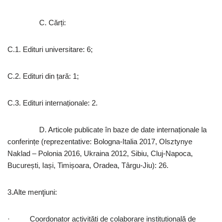
C. Cărți:
C.1. Edituri universitare: 6;
C.2. Edituri din țară: 1;
C.3. Edituri internaționale: 2.
D. Articole publicate în baze de date internaționale la
conferințe (reprezentative: Bologna-Italia 2017, Olsztynye
Naklad – Polonia 2016, Ukraina 2012, Sibiu, Cluj-Napoca,
București, Iași, Timișoara, Oradea, Târgu-Jiu): 26.
3.Alte menţiuni:
· Coordonator activități de colaborare instituțională de