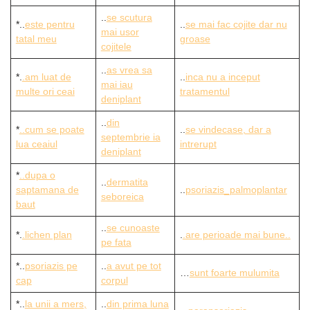
..
se scutura
*..
este pentru
..
se mai fac cojite dar nu
mai usor
tatal meu
groase
cojitele
..
as vrea sa
*.
.am luat de
..
inca nu a inceput
mai iau
multe ori ceai
tratamentul
deniplant
..
din
*
..cum se poate
..
se vindecase, dar a
septembrie ia
lua ceaiul
intrerupt
deniplant
*
..dupa o
..
dermatita
saptamana de
..
psoriazis_palmoplantar
seboreica
baut
..
se cunoaste
*.
.lichen plan
.
.are perioade mai bune..
pe fata
*..
psoriazis pe
..
a avut pe tot
…
sunt foarte mulumita
cap
corpul
*..
la unii a mers,
..
din prima luna