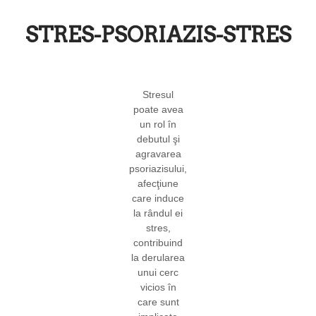
STRES-PSORIAZIS-STRES
Stresul
poate avea
un rol în
debutul şi
agravarea
psoriazisului,
afecţiune
care induce
la rândul ei
stres,
contribuind
la derularea
unui cerc
vicios în
care sunt