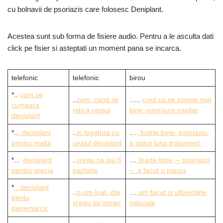
cu bolnavii de psoriazis care folosesc Deniplant.
Acestea sunt sub forma de fisiere audio. Pentru a le asculta dati
click pe fisier si asteptati un moment pana se incarca.
telefonic
telefonic
birou
*..
cum se
..
cum, cand se
…..
cred ca se simpte mai
cumpara
ridica ceaiul
bine -psoriazis capilar
deniplant
*..
. deniplant
..
in legatura cu
….
foarte bine- psoriazis-
pentru malta
ceaiul deniplant
a patra luna tratament
*…
deniplant
..
vreau sa iau 6
…
foarte bine – psoriazis
pentru grecia
pachete
– a facut o pauza
*
.. deniplant
..
n-am luat ,dar
…
.am facut si ultaviolete
pentu
vreau sa increc
naturale
danemarca