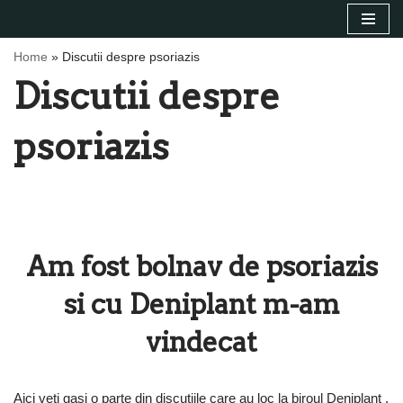
Sari
Home
»
Discutii despre psoriazis
la
Discutii despre
conținut
psoriazis
Am fost bolnav de psoriazis
si cu Deniplant m-am
vindecat
Aici veti gasi o parte din discutiile care au loc la biroul Deniplant ,