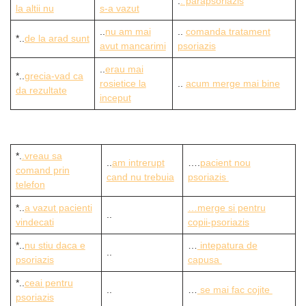
.
. parapsoriaz
is
la altii nu
s-a vazut
..
nu am mai
..
comanda tratament
*..
de la arad sunt
avut mancarimi
psoriazis
..
erau mai
*..
grecia-vad ca
rosietice la
..
acum merge mai bine
da rezultate
inceput
*.
.vreau sa
..
am intrerupt
….
pacient nou
comand prin
cand nu trebuia
psoriazis
telefon
*..
a vazut pacienti
…merge si pentru
..
vindecati
copii-psoriazis
*..
nu stiu daca e
…
intepatura de
..
psoriazis
capusa
*..
ceai pentru
..
…
se mai fac cojite
psoriazis