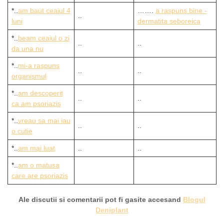
*..
am baut ceaiul 4
…….
a raspuns bine -
..
luni
dermatita seboreica
*..
beam ceaiul o zi
..
..
da una nu
*..
mi-a raspuns
..
..
organismul
*..
am descoperit
..
..
ca am psoriazis
*..
vreau sa mai iau
..
..
o cutie
*..
am mai luat
..
..
*..
am o matusa
care are psoriazis
Ale discutii si comentarii pot fi gasite accesand
Blogul
Deniplant