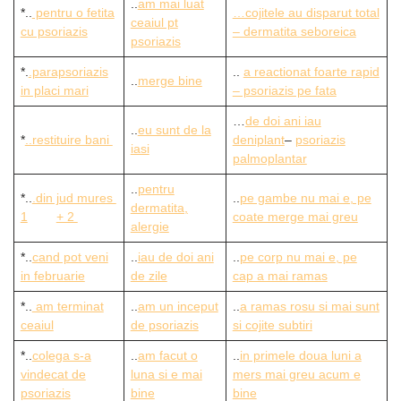
..
am mai luat
*..
pentru o fetita
…cojitele au disparut total
ceaiul pt
cu psoriazis
– dermatita seboreica
psoriazis
*.
.parapsoriazis
..
a reactionat foarte rapid
..
merge bine
in placi mari
– psoriazis pe fata
…
de doi ani iau
..
eu sunt de la
*
..restituire bani
deniplant
–
psoriazis
iasi
palmoplantar
..
pentru
*..
.din jud mures
..
pe gambe nu mai e, pe
dermatita,
1
+ 2
coate merge mai greu
alergie
*..
cand pot veni
..
iau de doi ani
..
pe corp nu mai e, pe
in februarie
de zile
cap a mai ramas
*..
am terminat
..
am un inceput
..
a ramas rosu si mai sunt
ceaiul
de psoriazis
si cojite subtiri
*..
colega s-a
..
am facut o
..
in primele doua luni a
vindecat de
luna si e mai
mers mai greu acum e
psoriazis
bine
bine