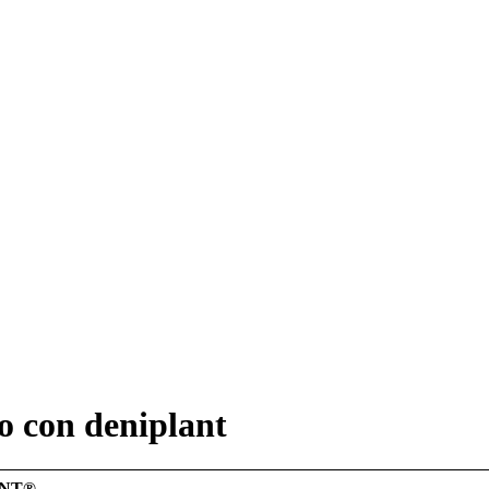
to con deniplant
ANT®