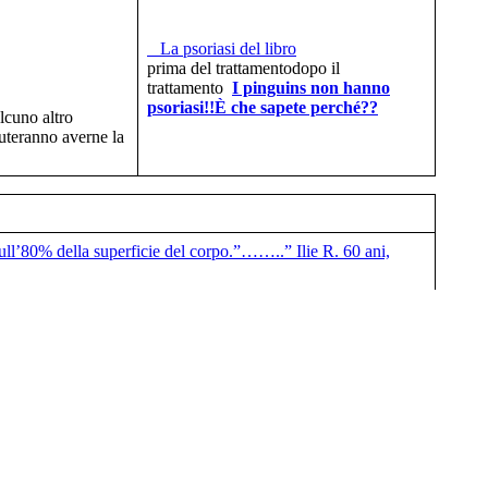
La psoriasi del libro
prima del trattamentodopo il
trattamento
I pinguins non hanno
psoriasi!!
È che sapete perché??
lcuno altro
iuteranno averne la
’sull’80% della superficie del corpo.”……..” Ilie R. 60 ani,