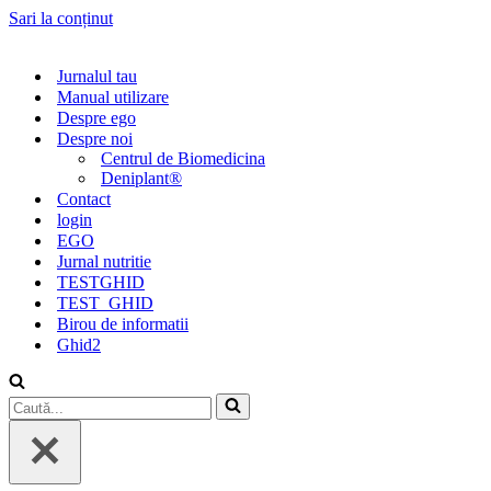
Sari la conținut
Jurnalul tau
Manual utilizare
Despre ego
Despre noi
Centrul de Biomedicina
Deniplant®
Contact
login
EGO
Jurnal nutritie
TESTGHID
TEST_GHID
Birou de informatii
Ghid2
Caută...