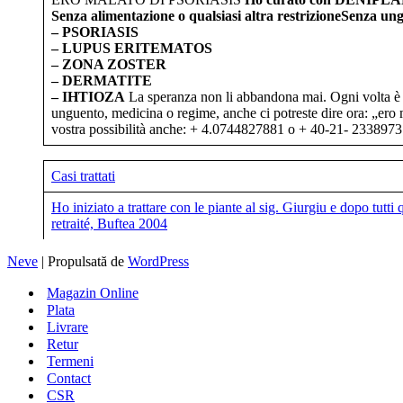
Senza alimentazione o qualsiasi altra restrizioneSenza ung
– PSORIASIS
– LUPUS ERITEMATOS
– ZONA ZOSTER
– DERMATITE
– IHTIOZA
La speranza non li abbandona mai. Ogni volta è 
unguento, medicina o regime, anche ci potreste dire ora: „ero m
vostra possibilità anche: + 4.0744827881 o + 40-21- 233897
Casi trattati
Ho iniziato a trattare con le piante al sig. Giurgiu e dopo tutt
retraité, Buftea 2004
Neve
| Propulsată de
WordPress
Magazin Online
Plata
Livrare
Retur
Termeni
Contact
CSR