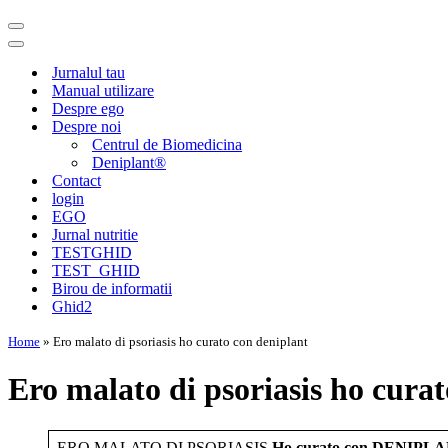
Meniu
de
Meniu
navigare
de
Jurnalul tau
navigare
Manual utilizare
Despre ego
Despre noi
Centrul de Biomedicina
Deniplant®
Contact
login
EGO
Jurnal nutritie
TESTGHID
TEST_GHID
Birou de informatii
Ghid2
Home
»
Ero malato di psoriasis ho curato con deniplant
Ero malato di psoriasis ho cura
ERO MALATO DI PSORIASIS
Ho curato con DENIPL