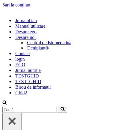
Sari la conținut
Jurnalul tau
Manual utilizare
Despre ego
Despre noi
Centrul de Biomedicina
Deniplant®
Contact
login
EGO
Jurnal nutritie
TESTGHID
TEST_GHID
Birou de informatii
Ghid2
Caută...