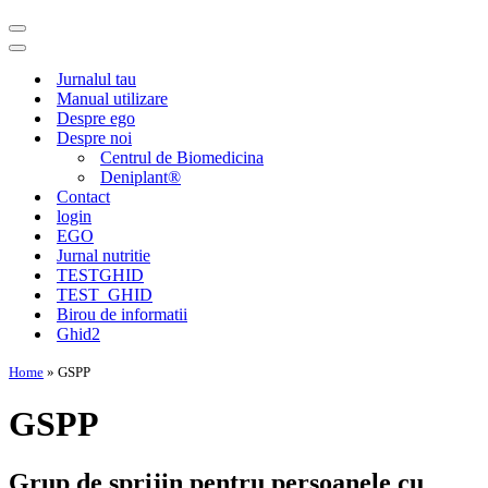
Meniu
de
Meniu
navigare
de
Jurnalul tau
navigare
Manual utilizare
Despre ego
Despre noi
Centrul de Biomedicina
Deniplant®
Contact
login
EGO
Jurnal nutritie
TESTGHID
TEST_GHID
Birou de informatii
Ghid2
Home
»
GSPP
GSPP
Grup de sprijin pentru persoanele cu