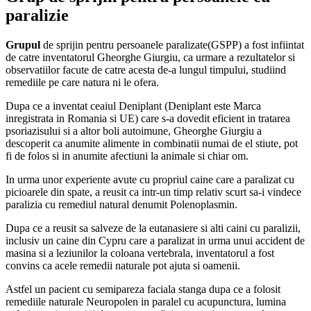
paralizie
Grupul
de sprijin pentru persoanele paralizate(GSPP) a fost infiintat
de catre inventatorul Gheorghe Giurgiu, ca urmare a rezultatelor si
observatiilor facute de catre acesta de-a lungul timpului, studiind
remediile pe care natura ni le ofera.
Dupa ce a inventat ceaiul Deniplant (Deniplant este Marca
inregistrata in Romania si UE) care s-a dovedit eficient in tratarea
psoriazisului si a altor boli autoimune, Gheorghe Giurgiu a
descoperit ca anumite alimente in combinatii numai de el stiute, pot
fi de folos si in anumite afectiuni la animale si chiar om.
In urma unor experiente avute cu propriul caine care a paralizat cu
picioarele din spate, a reusit ca intr-un timp relativ scurt sa-i vindece
paralizia cu remediul natural denumit Polenoplasmin.
Dupa ce a reusit sa salveze de la eutanasiere si alti caini cu paralizii,
inclusiv un caine din Cypru care a paralizat in urma unui accident de
masina si a leziunilor la coloana vertebrala, inventatorul a fost
convins ca acele remedii naturale pot ajuta si oamenii.
Astfel un pacient cu semipareza faciala stanga dupa ce a folosit
remediile naturale Neuropolen in paralel cu acupunctura, lumina