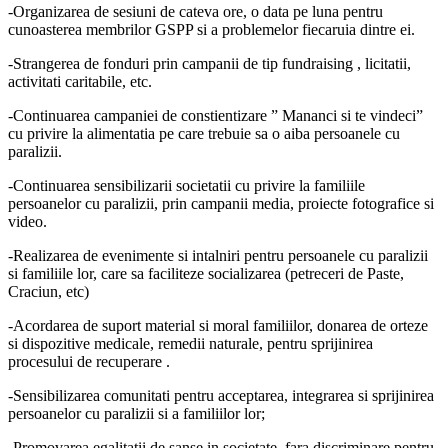
-Organizarea de sesiuni de cateva ore, o data pe luna pentru
cunoasterea membrilor GSPP si a problemelor fiecaruia dintre ei.
-Strangerea de fonduri prin campanii de tip fundraising , licitatii,
activitati caritabile, etc.
-Continuarea campaniei de constientizare ” Mananci si te vindeci”
cu privire la alimentatia pe care trebuie sa o aiba persoanele cu
paralizii.
-Continuarea sensibilizarii societatii cu privire la familiile
persoanelor cu paralizii, prin campanii media, proiecte fotografice si
video.
-Realizarea de evenimente si intalniri pentru persoanele cu paralizii
si familiile lor, care sa faciliteze socializarea (petreceri de Paste,
Craciun, etc)
-Acordarea de suport material si moral familiilor, donarea de orteze
si dispozitive medicale, remedii naturale, pentru sprijinirea
procesului de recuperare .
-Sensibilizarea comunitati pentru acceptarea, integrarea si sprijinirea
persoanelor cu paralizii si a familiilor lor;
-Promovarea egalitatii de sanse in societate, fara discriminare pentru