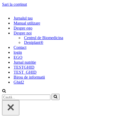
Sari la conținut
Jurnalul tau
Manual utilizare
Despre ego
Despre noi
Centrul de Biomedicina
Deniplant®
Contact
login
EGO
Jurnal nutritie
TESTGHID
TEST_GHID
Birou de informatii
Ghid2
Caută...