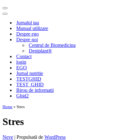
Meniu
de
Meniu
navigare
de
Jurnalul tau
navigare
Manual utilizare
Despre ego
Despre noi
Centrul de Biomedicina
Deniplant®
Contact
login
EGO
Jurnal nutritie
TESTGHID
TEST_GHID
Birou de informatii
Ghid2
Home
»
Stres
Stres
Neve
| Propulsată de
WordPress