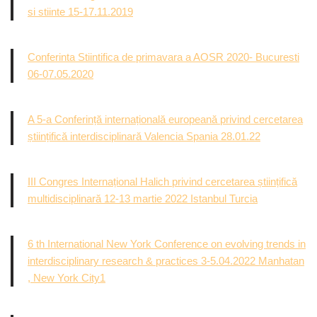
si stiinte 15-17.11.2019
Conferinta Stiintifica de primavara a AOSR 2020- Bucuresti
06-07.05.2020
A 5-a Conferință internațională europeană privind cercetarea
științifică interdisciplinară Valencia Spania 28.01.22
III Congres Internațional Halich privind cercetarea științifică
multidisciplinară 12-13 martie 2022 Istanbul Turcia
6 th International New York Conference on evolving trends in
interdisciplinary research & practices 3-5.04.2022 Manhatan
, New York City1