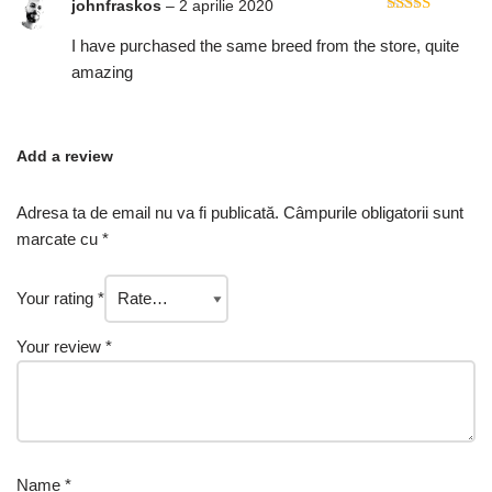
johnfraskos
–
2 aprilie 2020
Rated
5
out
of 5
I have purchased the same breed from the store, quite
amazing
Add a review
Adresa ta de email nu va fi publicată.
Câmpurile obligatorii sunt
marcate cu
*
Your rating
*
Your review
*
Name
*