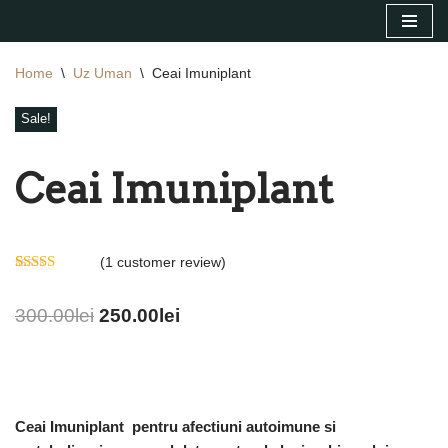
Sari
Home
\
Uz Uman
\
Ceai Imuniplant
la
conținut
Sale!
Ceai Imuniplant
(
1
customer review)
Rated
1
5.00
out of 5
300.00
lei
250.00
lei
based on
customer
rating
Ceai Imuniplant pentru afectiuni autoimune si