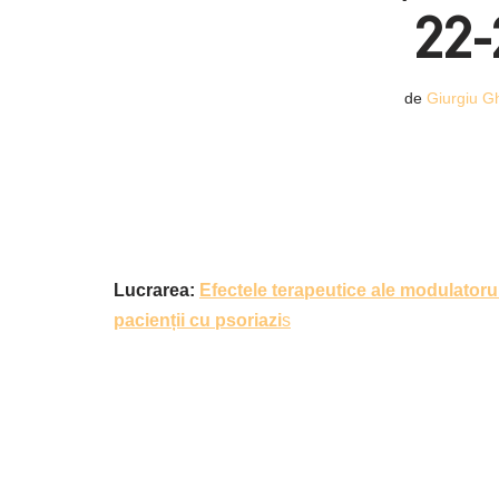
22-
de
Giurgiu G
Lucrarea:
Efectele terapeutice ale modulatoru
pacienții cu psoriazi
s