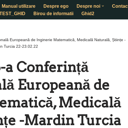
Manual utilizare
Despre ego
Despre noi
Contac
TEST_GHID
Birou de informatii
Ghid2
onală Europeană de Inginerie Matematică, Medicală Naturală, Științe -
n Turcia 22-23.02.22
-a Conferință
ală Europeană de
ematică, Medicală
ințe -Mardin Turcia