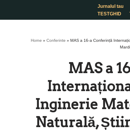
Jurnalul tau
TESTGHID
Sari
la
conținut
Home
»
Conferinte
»
MAS a 16-a Conferință Internați
Mardi
MAS a 16
Internațion
Inginerie Mat
Naturală, Ști